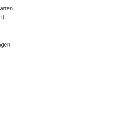
arten
n)
ngen