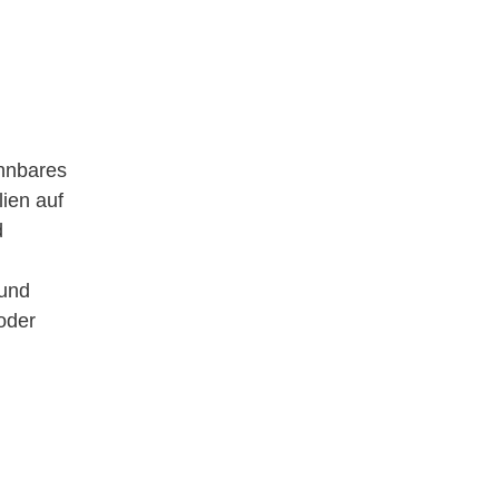
hnbares
ien auf
d
 und
oder