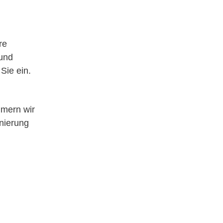
re
 und
Sie ein.
mern wir
nierung