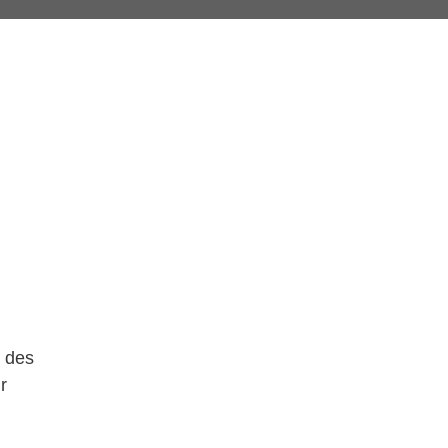
g des
r